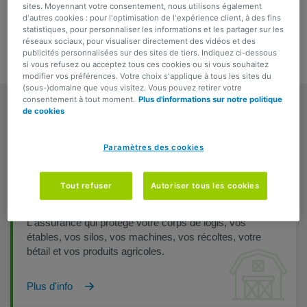
sites. Moyennant votre consentement, nous utilisons également
d'autres cookies : pour l'optimisation de l'expérience client, à des fins
DEMANDER UNE OFFRE
statistiques, pour personnaliser les informations et les partager sur les
réseaux sociaux, pour visualiser directement des vidéos et des
publicités personnalisées sur des sites de tiers. Indiquez ci-dessous
si vous refusez ou acceptez tous ces cookies ou si vous souhaitez
modifier vos préférences. Votre choix s'applique à tous les sites du
Protéger votre activité agricole
(sous-)domaine que vous visitez. Vous pouvez retirer votre
consentement à tout moment.
Plus d'informations sur notre politique
Votre savoir-faire et votre enthousiasme forment le
de cookies
terreau qui garantit la qualité de vos produits. Avec ces
assurances, vous protégez cette combinaison pour la
Paramètres des cookies
continuité de votre entreprise.
Tout refuser
Autoriser tous les cookies
Assurance Top Agricole
L'assurance qui protège votre corps de logis, vos
étables, vos silos, vos machines, vos récoltes, votre
bétail et vos produits agricoles.
Plus d'info