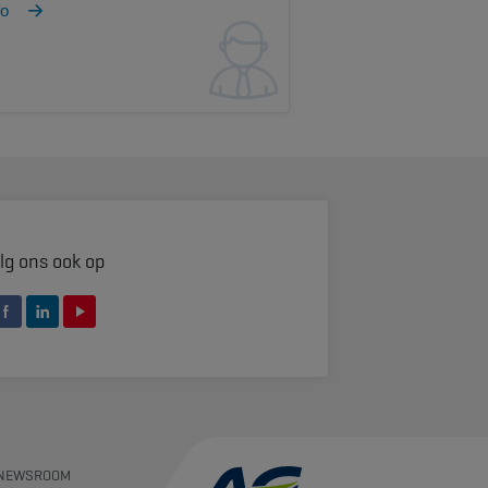
fo
lg ons ook op
NEWSROOM