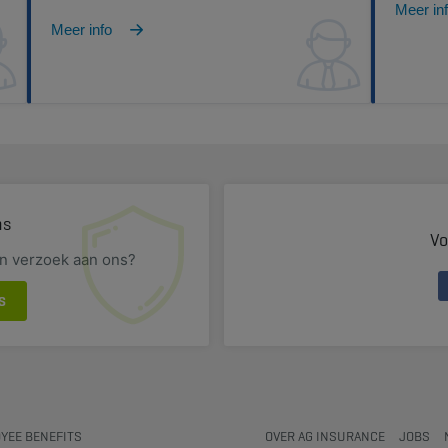
Meer in
Meer info
ns
Vo
en verzoek aan ons?
S
YEE BENEFITS
OVER AG INSURANCE
JOBS