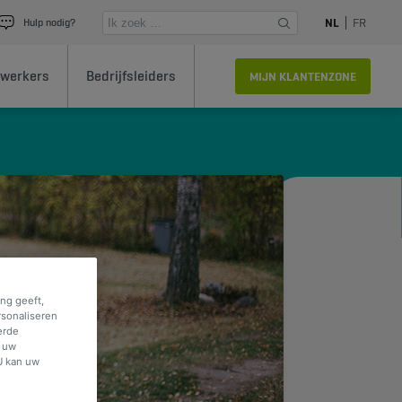
NL
FR
Hulp nodig?
werkers
Bedrijfsleiders
MIJN KLANTENZONE
ng geeft,
rsonaliseren
erde
f uw
U kan uw