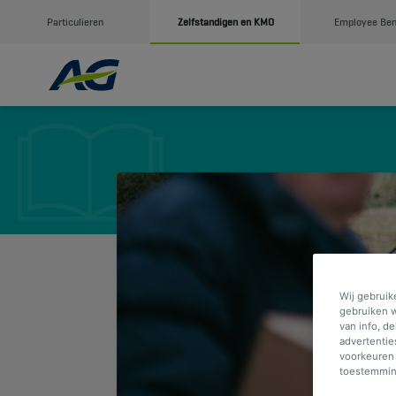
Particulieren
Zelfstandigen en KMO
Employee Ben
Wij gebruik
gebruiken w
van info, d
advertentie
voorkeuren 
toestemming