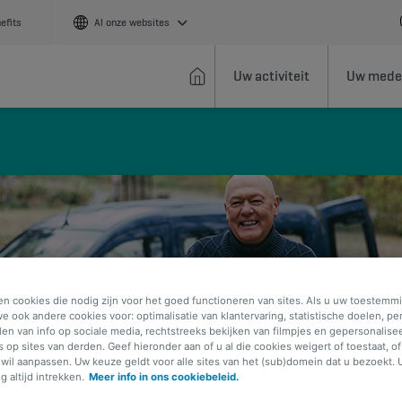
efits
Al onze websites
Uw activiteit
Uw mede
en cookies die nodig zijn voor het goed functioneren van sites. Als u uw toestemmi
e ook andere cookies voor: optimalisatie van klantervaring, statistische doelen, pe
elen van info op sociale media, rechtstreeks bekijken van filmpjes en gepersonalise
s op sites van derden. Geef hieronder aan of u al die cookies weigert of toestaat, o
wil aanpassen. Uw keuze geldt voor alle sites van het (sub)domein dat u bezoekt. 
 altijd intrekken.
Meer info in ons cookiebeleid.