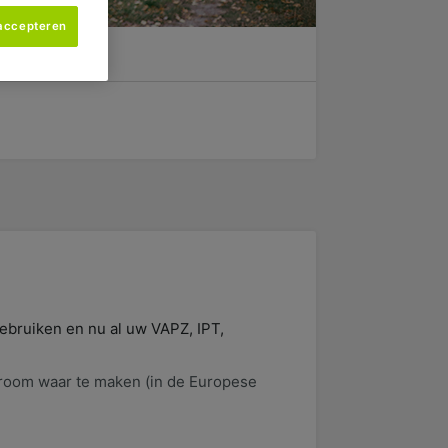
 accepteren
ebruiken en nu al uw VAPZ, IPT,
droom waar te maken (in de Europese