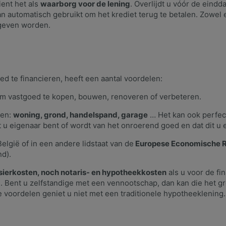
ient het als
waarborg voor de lening
. Overlijdt u vóór de eindd
n automatisch gebruikt om het krediet terug te betalen. Zowel 
geven worden.
 te financieren, heeft een aantal voordelen:
om vastgoed te kopen, bouwen, renoveren of verbeteren.
ten:
woning, grond, handelspand, garage
… Het kan ook perfec
t u eigenaar bent of wordt van het onroerend goed en dat dit u
elgië of in een andere lidstaat van de
Europese Economische 
nd).
sierkosten, noch notaris- en hypotheekkosten
als u voor de fi
Bent u zelfstandige met een vennootschap, dan kan die het gro
voordelen geniet u niet met een traditionele hypotheeklening.