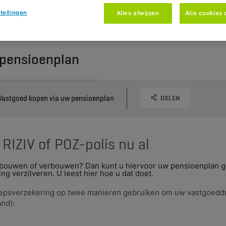
tellingen
Alles afwijzen
Alle cookies
 pensioenplan
Vastgoed kopen via uw pensioenplan
DELEN
 RIZIV of POZ-polis nu al
, bouwen of verbouwen? Dan kunt u hiervoor uw pensioenplan g
g verzilveren. U leest hier hoe u dat doet.
groepsverzekering op twee manieren gebruiken om uw vastgoed
and):