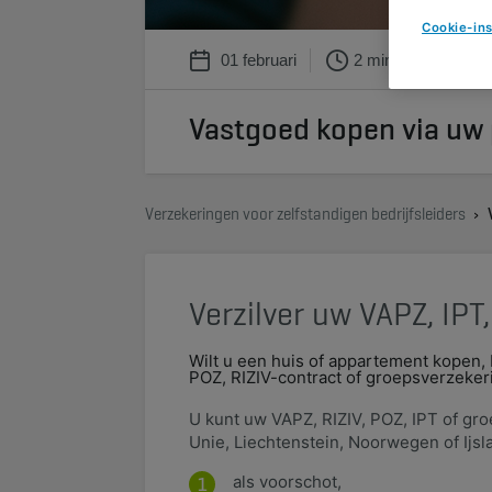
Cookie-ins
01 februari
2 min
Vastgoed kopen via uw
Verzekeringen voor zelfstandigen bedrijfsleiders
Verzilver uw VAPZ, IPT,
Wilt u een huis of appartement kopen
POZ, RIZIV-contract of groepsverzekerin
​U kunt uw VAPZ, RIZIV, POZ, IPT of 
Unie, Liechtenstein, Noorwegen of Ijsl
als voorschot,