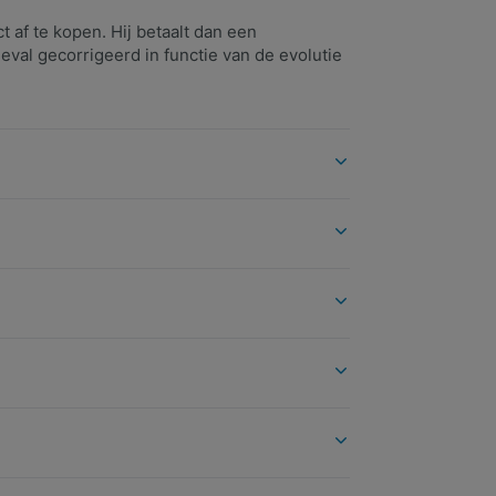
 af te kopen. Hij betaalt dan een
eval gecorrigeerd in functie van de evolutie
erde kapitaal (exclusief kosten en taksen) als de
 vindt hier alle informatie.
op Familiale.