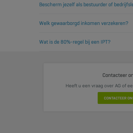
Meer info
Bescherm jezelf als bestuurder of bedrijfsl
Waarom je als bestuurder-bedrijfsleider verzek
Meer info
Welk gewaarborgd inkomen verzekeren?
Max. 80% van uw bruto belastbaar beroepsinko
Meer info
Wat is de 80%-regel bij een IPT?
De 80%-regel bepaalt tot welk plafond de bijdrag
Meer info
Contacteer o
Heeft u een vraag over AG of e
CONTACTEER ON