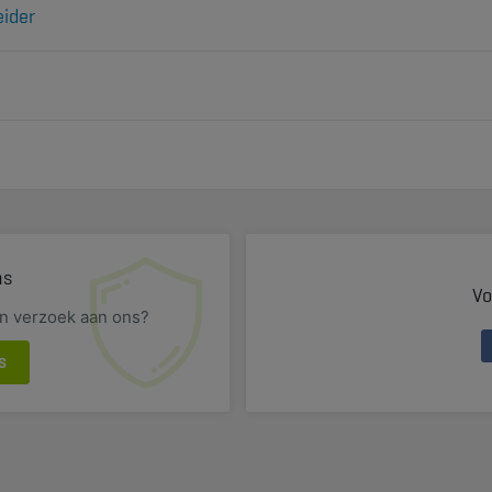
eider
eren tegen fouten of nalatigheden? Ontdek meer over de verzekerin
men. Verzeker ook vaste kosten en omzet van uw vennootschap dee
en voor uw IPT fiscaal aftrekbaar zijn als beroepskosten.
ns
Vo
en verzoek aan ons?
S