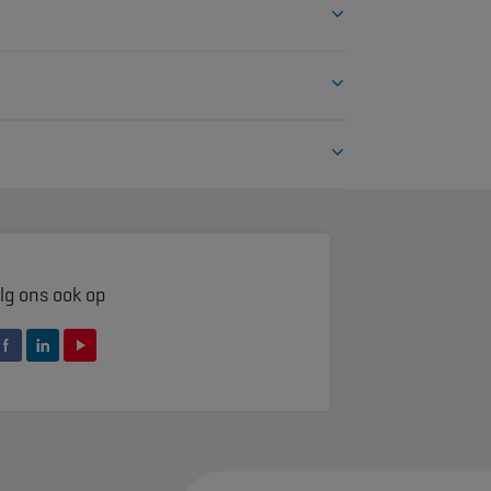
g BA Management.
ls mee.
lg ons ook op