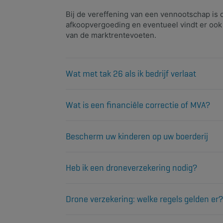
​Bij de vereffening van een vennootschap is 
afkoopvergoeding en eventueel vindt er ook e
van de marktrentevoeten.
Wat met tak 26 als ik bedrijf verlaat
Een tak 26-kapitalisatieproduct blijft eigendom 
Meer info
Wat is een financiële correctie of MVA?
Een tak 26-spaarverzekering is een kapitalisatie
rentevoet zijn gewaarborgd
Bescherm uw kinderen op uw boerderij
Meer info
Uw kinderen wonen op uw landbouwbedrijf. Zijn
Meer info
Heb ik een droneverzekering nodig?
Ik heb een professionele drone. Heb ik hiervoor 
Meer info
Drone verzekering: welke regels gelden er?
Kom meer te weten over de regels die van toepas