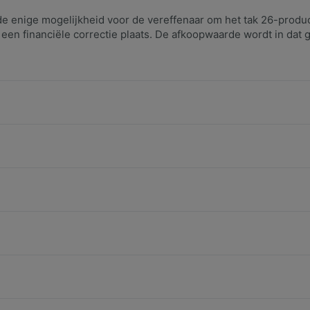
de enige mogelijkheid voor de vereffenaar om het tak 26-product
en financiële correctie plaats. De afkoopwaarde wordt in dat g
van de vennootschap als de bedrijfsleider weggaat.
verrichting die een dubbele zekerheid biedt: zowel het netto geïnveste
 ze verzekerd bij een ongeval? Ontdek Pack Modulis Landbouw.
een aansprakelijkheidsverzekering nodig? Of een andere verzekering? U
sing zijn op uw dronevlucht en over onze dekking van drones in de T