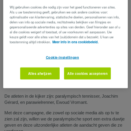
Om de 4 jaar zijn de Paralympische Spelen hét hoogtepunt voor
Wij gebruiken cookies die nodig zijn voor het goed functioneren van sites.
de paralympische sport. Gedurende 2 weken geven ’s werelds
Als u uw toestemming geeft, gebruiken we ook andere cookies voor:
beste paralympiërs het allerbeste van zichzelf in de strijd om de
optimalisatie van klantervaring, statistische doelen, personaliseren van info,
medailles. Met een jaar vertraging gaan de Spelen in Tokio door
delen van info op sociale media, rechtstreeks bekijken van filmpjes en
van 24 augustus t.e.m. 5 september. Paralympic Team Belgium
gepersonaliseerde advertenties op sites van derden. Geef hieronder aan of u
al die cookies weigert of toestaat, of uw voorkeuren wil aanpassen. Uw
gaat met 31 atleten in 10 verschillende disciplines op zoek naar
keuze geldt voor alle sites van het (sub)domein dat u bezoekt. U kan uw
eremetaal.
toestemming altijd intrekken.
Meer info in ons cookiebeleid.
Om de steun voor Paralympic Team Belgium tijdens de
Paralympische Spelen extra in de verf te zetten, lanceert AG de
Cookie-instellingen
campagne ‘Gaat niet bestaat niet’. Het doel van deze campagne
is de paralympische atleten te tonen als de krachtige figuren die
ze zijn. Mensen die zowel in hun sportieve als in hun dagelijkse
Alles afwijzen
Alle cookies accepteren
leven hindernissen moeten overwinnen om hun doelen te
bereiken. Zo zijn ze een inspiratiebron voor iedereen.
De atleten in de kijker zijn: paralympisch tennisser, Joachim
Gérard, en parawielrenner, Ewoud Vromant.
Met deze campagne, die zowel op sociale media als op tv te
zien zal zijn, willen we de paralympische sport een extra duwtje
geven en deze uitzonderlijke atleten de aandacht geven die ze