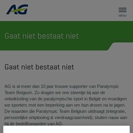
Gaat niet bestaat niet
Gaat niet bestaat niet
AG is al meer dan 10 jaar trouwe supporter van Paralympic
Team Belgium. Zo dragen we ons steentje bij aan de
ontwikkeling van de paralympische sport in België en moedigen
we sporters met een beperking aan om hun droom na te jagen.
De waarden die Paralympic Team Belgium uitdraagt (integratie,
persoonlijke ontplooiing & verdraagzaamheid), sluiten nauw aan
bij de bedrijfswaarden van AG.