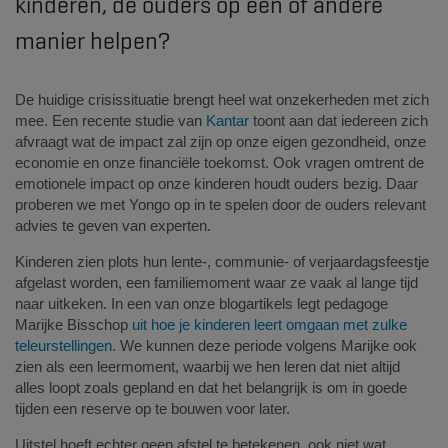
kinderen, de ouders op één of andere
manier helpen?
De huidige crisissituatie brengt heel wat onzekerheden met zich
mee. Een recente studie van
Kantar
toont aan dat iedereen zich
afvraagt wat de impact zal zijn op onze eigen gezondheid, onze
economie en onze financiële toekomst. Ook vragen omtrent de
emotionele impact op onze kinderen houdt ouders bezig. Daar
proberen we met Yongo op in te spelen door de ouders relevant
advies te geven van experten.
Kinderen zien plots hun lente-, communie- of verjaardagsfeestje
afgelast worden, een familiemoment waar ze vaak al lange tijd
naar uitkeken. In een van onze blogartikels legt pedagoge
Marijke Bisschop
uit hoe je kinderen leert omgaan met zulke
teleurstellingen
. We kunnen deze periode volgens Marijke ook
zien als een leermoment, waarbij we hen leren dat niet altijd
alles loopt zoals gepland en dat het belangrijk is om in goede
tijden een reserve op te bouwen voor later.
Uitstel hoeft echter geen afstel te betekenen, ook niet wat