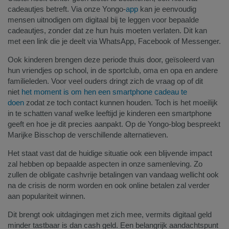
cadeautjes betreft. Via onze Yongo-
app
kan je eenvoudig
mensen uitnodigen om digitaal bij te leggen voor bepaalde
cadeautjes, zonder dat ze hun huis moeten verlaten. Dit kan
met een link die je deelt via WhatsApp, Facebook of Messenger.
Ook kinderen brengen deze periode thuis door, geïsoleerd van
hun vriendjes op school, in de sportclub, oma en opa en andere
familieleden. Voor veel ouders dringt zich de vraag op of dit
niet
het moment is om hen een smartphone cadeau te
doen
zodat ze toch contact kunnen houden. Toch is het moeilijk
in te schatten vanaf welke leeftijd je kinderen een smartphone
geeft en hoe je dit precies aanpakt. Op de Yongo-blog bespreekt
Marijke Bisschop de verschillende alternatieven.
Het staat vast dat de huidige situatie ook een blijvende impact
zal hebben op bepaalde aspecten in onze samenleving. Zo
zullen de obligate cashvrije betalingen van vandaag wellicht ook
na de crisis de norm worden en ook online betalen zal verder
aan populariteit winnen.
Dit brengt ook uitdagingen met zich mee, vermits digitaal geld
minder tastbaar is dan cash geld. Een belangrijk aandachtspunt