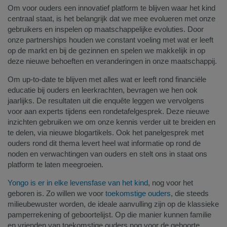
Om voor ouders een innovatief platform te blijven waar het kind
centraal staat, is het belangrijk dat we mee evolueren met onze
gebruikers en inspelen op maatschappelijke evoluties. Door
onze partnerships houden we constant voeling met wat er leeft
op de markt en bij de gezinnen en spelen we makkelijk in op
deze nieuwe behoeften en veranderingen in onze maatschappij.
Om up-to-date te blijven met alles wat er leeft rond financiële
educatie bij ouders en leerkrachten, bevragen we hen ook
jaarlijks. De resultaten uit die enquête leggen we vervolgens
voor aan experts tijdens een rondetafelgesprek. Deze nieuwe
inzichten gebruiken we om onze kennis verder uit te breiden en
te delen, via nieuwe blogartikels. Ook het panelgesprek met
ouders rond dit thema levert heel wat informatie op rond de
noden en verwachtingen van ouders en stelt ons in staat ons
platform te laten meegroeien.
Yongo is er in elke levensfase van het kind
, nog voor het
geboren is. Zo willen we voor
toekomstige ouders
, die steeds
milieubewuster worden, de ideale aanvulling zijn op de klassieke
pamperrekening of geboortelijst. Op die manier kunnen familie
en vrienden van toekomstige ouders nog voor de geboorte