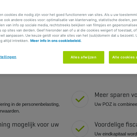
en cookies die nodig zijn voor het goed functioneren van sites. Als u uw toestemmi
e ook andere cookies voor: optimalisatie van klantervaring, statistische doelen, pe
elen van info op sociale media, rechtstreeks bekijken van filmpjes en gepersonalise
 aanvulling van uw wettelijk pensioe
s op sites van derden. Geef hieronder aan of u al die cookies weigert of toestaat, o
wil aanpassen. Uw keuze geldt voor alle sites van het (sub)domein dat u bezoekt. 
 altijd intrekken.
Meer info in ons cookiebeleid.
natuurlijk persoon uw (boven)wettelijk pensioen aanvullen binne
tellingen
Alles afwijzen
Alle cookies
Meer sparen vo
ering in de personenbelasting,
Uw POZ is combinee
orwaarden.
ing mogelijk voor uw
Voordelige fisc
Uw eindkapitaal wordt