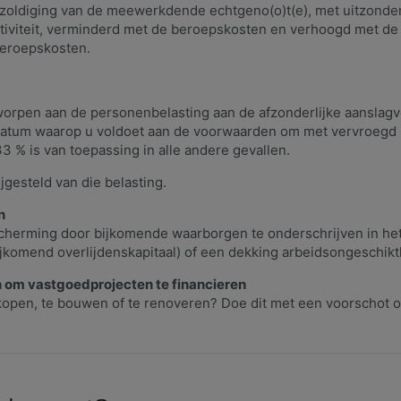
bezoldiging van de meewerkdende echtgeno(o)t(e), met uitzond
tiviteit, verminderd met de beroepskosten en verhoogd met de
beroepskosten.
rpen aan de personenbelasting aan de afzonderlijke aanslagvoe
datum waarop u voldoet aan de voorwaarden om met vervroegd pe
3 % is van toepassing in alle andere gevallen.
jgesteld van die belasting.
en
cherming door bijkomende waarborgen te onderschrijven in het
jkomend overlijdenskapitaal) of een dekking arbeidsongeschikt
 om vastgoedprojecten te financieren
open, te bouwen of te renoveren? Doe dit met een voorschot o