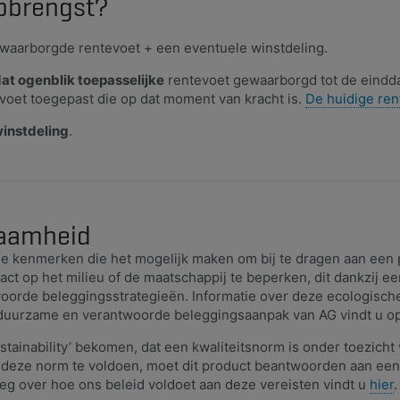
opbrengst?
waarborgde rentevoet + een eventuele winstdeling.
dat ogenblik toepasselijke
rentevoet gewaarborgd tot de eindda
voet toegepast die op dat moment van kracht is.
De huidige rent
instdeling
.
aamheid​
le kenmerken die het mogelijk maken om bij te dragen aan een p
ct op het milieu of de maatschappij te beperken, dit dankzij e
oorde beleggingsstrategieën. Informatie over deze ecologisch
 duurzame en verantwoorde beleggingsaanpak van AG vindt u o
stainability’ bekomen, dat een kwaliteitsnorm is onder toezicht
n deze norm te voldoen, moet dit product beantwoorden aan ee
eg over hoe ons beleid voldoet aan deze vereisten vindt u
hier
.​