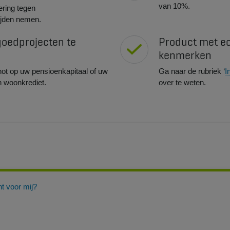
van 10%.
ring tegen
ijden nemen.
goedprojecten te
Product met ec
kenmerken
ot op uw pensioenkapitaal of uw
Ga naar de rubriek ‘
I
n woonkrediet.
over te weten.
t voor mij?