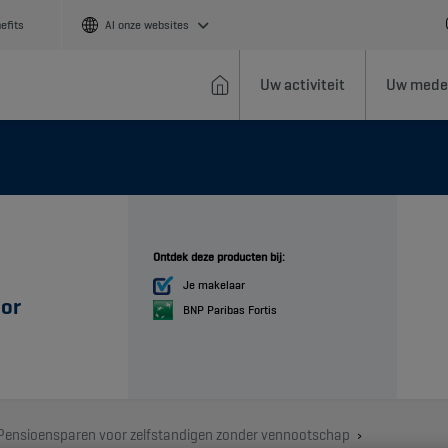
efits
Al onze websites
Uw activiteit
Uw mede
Ontdek deze producten bij:
Je makelaar
or
BNP Paribas Fortis
Pensioensparen voor zelfstandigen zonder vennootschap